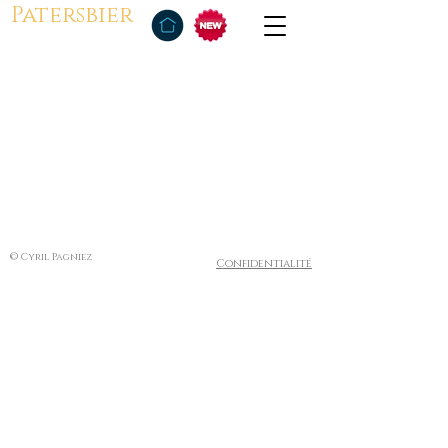
Patersbier
© Cyril Pagniez
Confidentialité