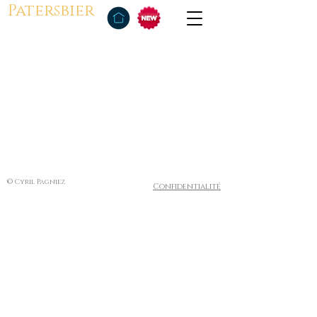
Patersbier
© Cyril Pagniez
Confidentialité