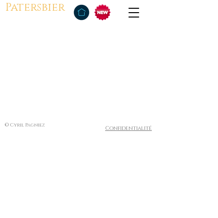
Patersbier
© Cyril Pagniez
Confidentialité