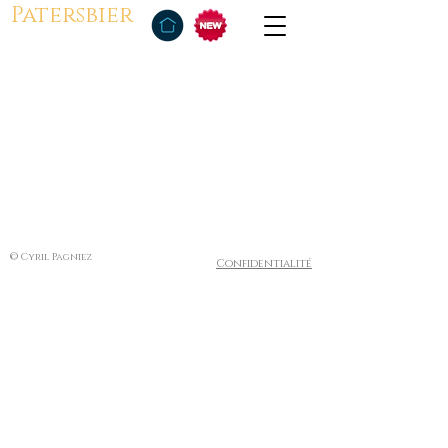
Patersbier
© Cyril Pagniez
Confidentialité