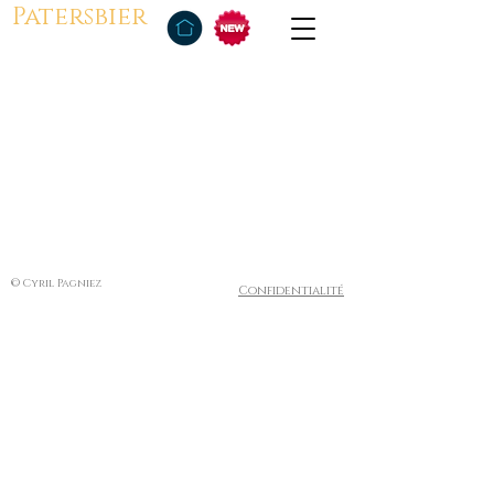
Patersbier
© Cyril Pagniez
Confidentialité