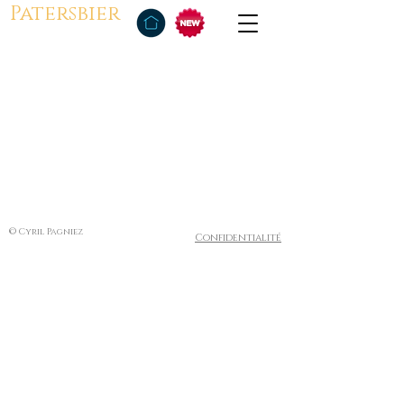
Patersbier
© Cyril Pagniez
Confidentialité