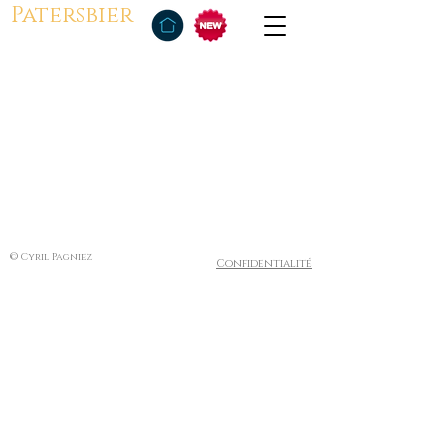
Patersbier
© Cyril Pagniez
Confidentialité