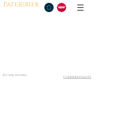
Patersbier
© Cyril Pagniez
Confidentialité