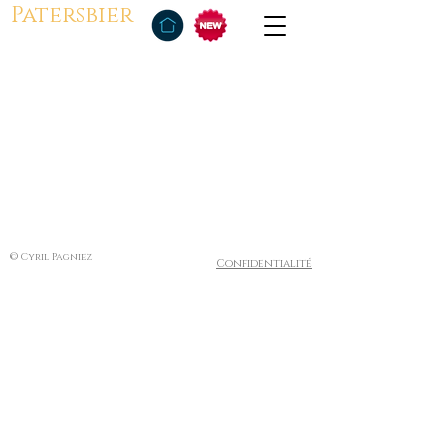
Patersbier
© Cyril Pagniez
Confidentialité