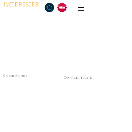
Patersbier
© Cyril Pagniez
Confidentialité