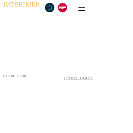
Patersbier
© Cyril Pagniez
Confidentialité