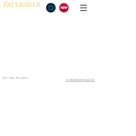
Patersbier
© Cyril Pagniez
Confidentialité