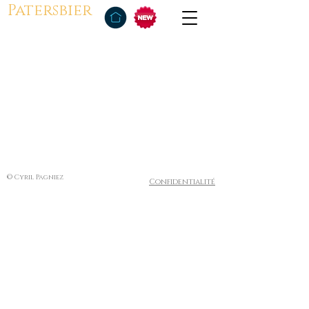
Patersbier
© Cyril Pagniez
Confidentialité