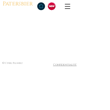
Patersbier
© Cyril Pagniez
Confidentialité