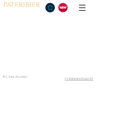
Patersbier
© Cyril Pagniez
Confidentialité