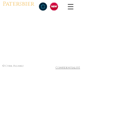
Patersbier
© Cyril Pagniez
Confidentialité