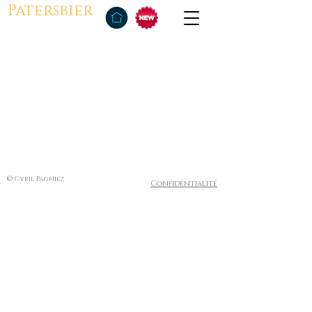
Patersbier
© Cyril Pagniez
Confidentialité