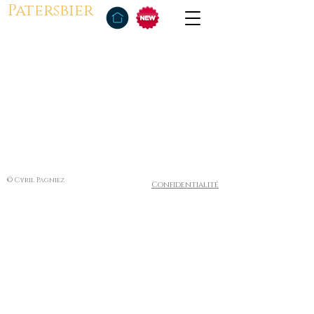
Patersbier
© Cyril Pagniez
Confidentialité