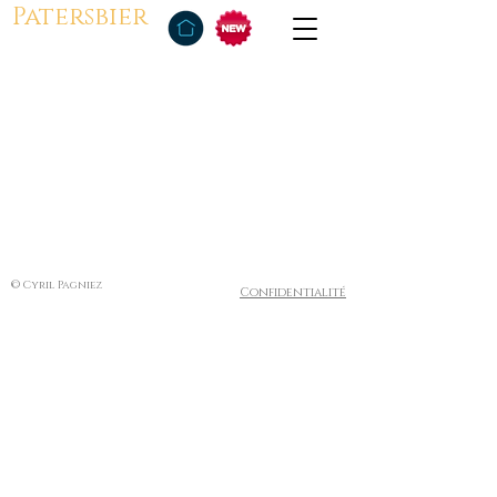
Patersbier
© Cyril Pagniez
Confidentialité