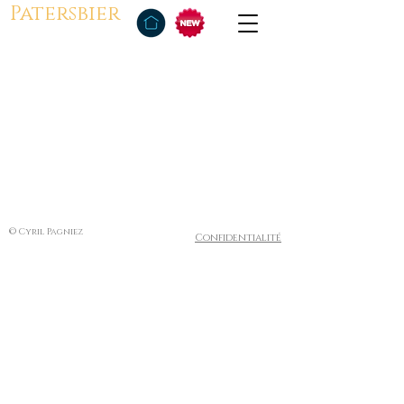
Patersbier
© Cyril Pagniez
Confidentialité