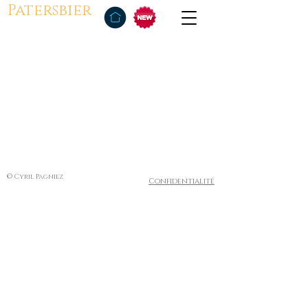
Patersbier
© Cyril Pagniez
Confidentialité