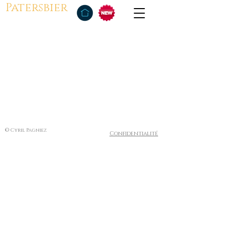
Patersbier
© Cyril Pagniez
Confidentialité