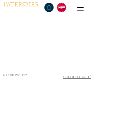
Patersbier
© Cyril Pagniez
Confidentialité