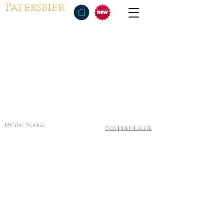
Patersbier
© Cyril Pagniez
Confidentialité