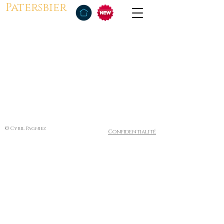
Patersbier
© Cyril Pagniez
Confidentialité