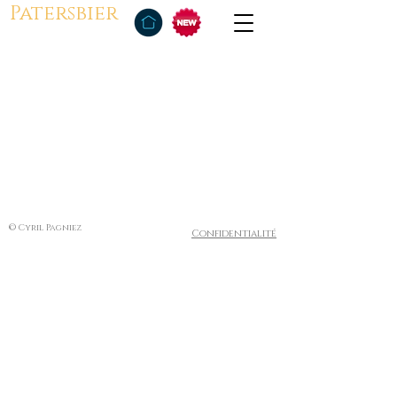
Patersbier
© Cyril Pagniez
Confidentialité