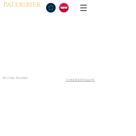
Patersbier
© Cyril Pagniez
Confidentialité