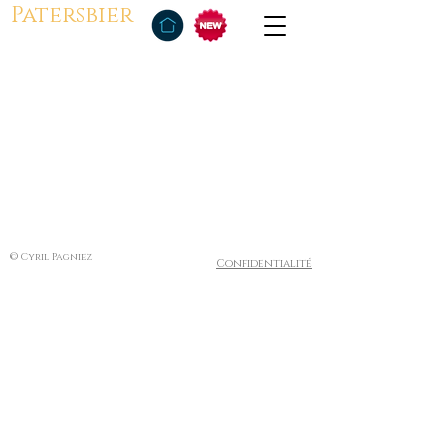
Patersbier
© Cyril Pagniez
Confidentialité