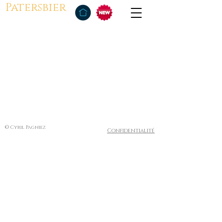
Patersbier
© Cyril Pagniez
Confidentialité