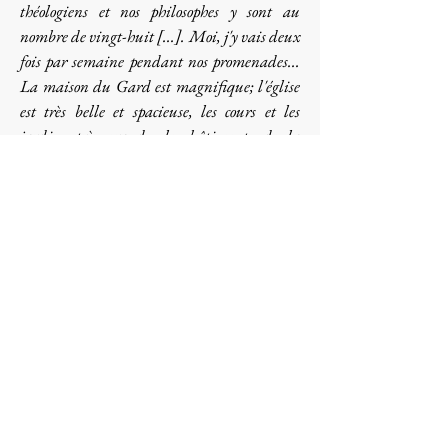
théologiens et nos philosophes y sont au
nombre de vingt-huit [...]. Moi, j'y vais deux
fois par semaine pendant nos promenades...
La maison du Gard est magnifique; l'église
est très belle et spacieuse, les cours et les
jardins très grands, les bâtiments de la
basse-cour trop considérables; de plus,
blanchisserie, four, brasserie, etc."
Moins amène, un extrait du “Journal de
Seine et Marne” du 30 septembre 1843 est
toutefois plus précis :
“En outre, comme ils
font chez eux à peu près tout ce dont ils ont
besoin, il y a dans l’abbaye, un atelier pour
le frère cordonnier, un autre pour le forgeron
et le charron, le fournil du frère boulanger, et
une brasserie pour confectionner la mauvais
bière qu’ils boivent eux et leurs hôtes. Elle ne