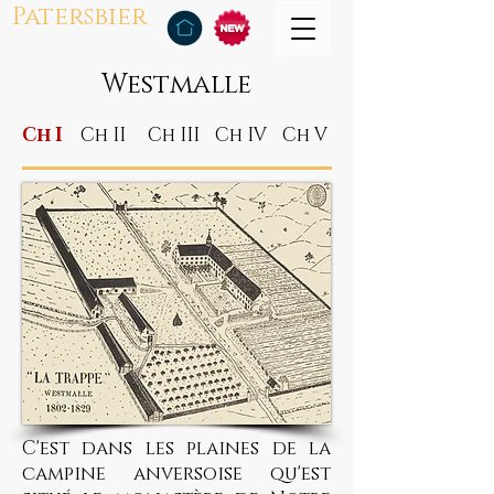
Patersbier
Westmalle
Ch I
Ch II
Ch III
Ch IV
Ch V
C'est dans les plaines de la
campine anversoise qu'est