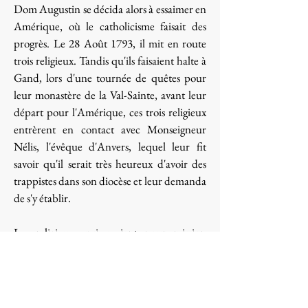
Dom Augustin se décida alors à essaimer en
Amérique, où le catholicisme faisait des
progrès. Le 28 Août 1793, il mit en route
trois religieux. Tandis qu'ils faisaient halte à
Gand, lors d'une tournée de quêtes pour
leur monastère de la Val-Sainte, avant leur
départ pour l'Amérique, ces trois religieux
entrèrent en contact avec Monseigneur
Nélis, l'évêque d'Anvers, lequel leur fit
savoir qu'il serait très heureux d'avoir des
trappistes dans son diocèse et leur demanda
de s'y établir.
Les religieux, qui avaient pour mission
d'aller en Amérique, et non pas fonder un
monastère en Belgique, consultèrent leur
abbé, qui les autorisa à répondre aux désirs
du prélat. Un riche négociant, M. De Wolf,