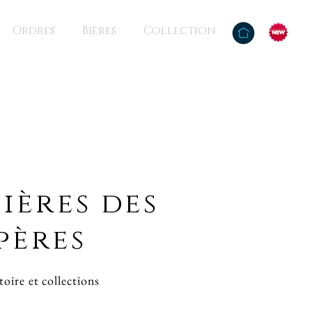
Ordres
Bières
Collection
bières des
pères
toire et collections